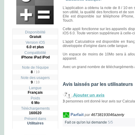
L'application a obtenu la note de 8 / 10 en s
son utilité, la qualité des fonctions et de s
Elle est disponible sur téléphone iPhone,
Touch.
Cette appli fonctionne sur les appareils di
Disponibilité
iOS 6.0. Toute version suppérieure à celle-c
Gratuit
L'appli Calculatrice est disponible en frança
Version iOS
développée d'origine dans cette langue .
6.0 et plus
Compatibilité
Un espace de moins de 10Mo sera à allouer
iPhone iPad iPod
appareil.
Avec un grand nombre de téléchargéments à s
Note de l'équipe
8
/ 10
Note des usagers
9
/
10
Avis laissés par les utilisateurs
Langue
Français
Ajouter un avis
Poids
3
personnes ont donné leur avis sur Calculat
6 Mo
Téléchargements
160020
Parfait
par
46738193046azerty
Présent dans
Fait ce qu'on lui demande
5/5
Utilitaires