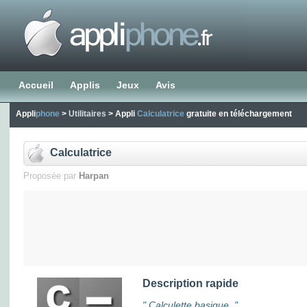
Accueil
Applis
Jeux
Avis
Appli
phone
>
Utilitaires
> Appli
Calculatrice
gratuite en téléchargement
Calculatrice
Proposée par
Harpan
Description rapide
" Calculette basique. "