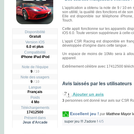
L'application a obtenu la note de 9 / 10 en s
son utilité, la qualité des fonctions et de s
Elle est disponible sur téléphone iPhone,
Touch.
Cette appli fonctionne sur les appareils di
Disponibilité
iOS 6.0. Toute version suppérieure à celle-c
Gratuit
L'appli CSR Racing est disponible en françai
Version iOS
développée d'origine dans cette langue .
6.0 et plus
Compatibilité
Un espace de moins de 10Mo sera à allouer
iPhone iPad iPod
appareil.
Extrêmement célèbre avec 17412500 télécharg
Note de l'équipe
9
/ 10
Note des usagers
9
/
10
Avis laissés par les utilisateurs
Langue
Français
Ajouter un avis
Poids
3
personnes ont donné leur avis sur CSR Ra
4 Mo
Téléchargements
17412500
Excellent jeu !
par
Matthew Mayor V
Présent dans
super jeu !!! J'adore !
4/5
Jeux d'Arcade