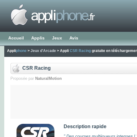
Accueil
Applis
Jeux
Avis
Appli
phone
>
Jeux d'Arcade
> Appli
CSR Racing
gratuite en téléchargemen
CSR Racing
Proposée par
NaturalMotion
Description rapide
" Des courses multijoueurs intenses ! 