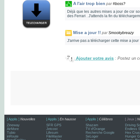
A l'air trop bien
par
#boss?
Déjà que les autres mises a jour de csr so
des Ferrari . J'attends la fin du télécharge
Mise a jour !!
par
Smookybreazy
J'arrive pas a télécharger cette mise a jou
Ajouter votre avis
:
Postez un co
[ Applis ]
Nouvelles
[ Applis ]
En hausse
[ Applis ]
Célèbres
[ Jeux ]
N
Zineway
SFR GPS
Shazam
Driving S
AirMore
Jetcost
TV d'Orange
Endless 
Tubio
Lifesum
Recherche Google
Hex Crus
inRoute
FileMaster
SeLoger
Hunger G