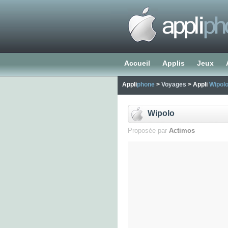
Accueil
Applis
Jeux
Appli
phone
>
Voyages
> Appli
Wipol
Wipolo
Proposée par
Actimos