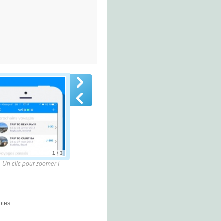
1
/
3
lic pour zoomer !
ptes.