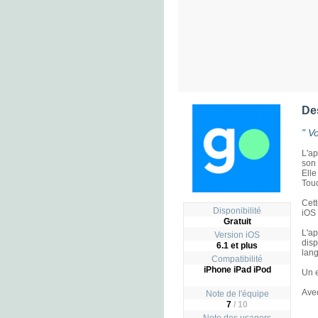
De
" V
L'ap
son 
Elle
Tou
Cett
Disponibilité
iOS 
Gratuit
L'ap
Version iOS
dis
6.1 et plus
lang
Compatibilité
iPhone iPad iPod
Un e
Avec
Note de l'équipe
7
/ 10