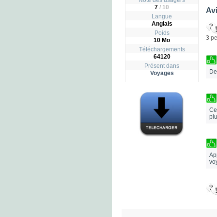
Note des usagers
7
/
10
Avi
Langue
Anglais
Poids
3
pe
10 Mo
Téléchargements
64120
Présent dans
De
Voyages
Cet
plu
Ap
vo