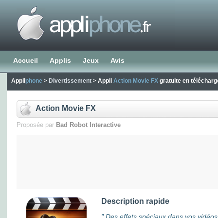
Accueil
Applis
Jeux
Avis
Appli
phone
>
Divertissement
> Appli
Action Movie FX
gratuite en téléchar
Action Movie FX
Proposée par
Bad Robot Interactive
Description rapide
" Des effets spéciaux dans vos vidéos 