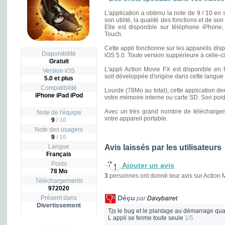
L'application a obtenu la note de 9 / 10 en s
son utilité, la qualité des fonctions et de s
Elle est disponible sur téléphone iPhone,
Touch.
Cette appli fonctionne sur les appareils di
Disponibilité
iOS 5.0. Toute version suppérieure à celle-c
Gratuit
L'appli Action Movie FX est disponible en fr
Version iOS
soit développée d'origine dans cette langue 
5.0 et plus
Compatibilité
Lourde (78Mo au total), cette application de
iPhone iPad iPod
votre mémoire interne ou carte SD. Son poids 
Avec un très grand nombre de téléchargeme
Note de l'équipe
votre appareil portable.
9
/ 10
Note des usagers
9
/
10
Langue
Avis laissés par les utilisateurs
Français
Poids
Ajouter un avis
78 Mo
3
personnes ont donné leur avis sur Action 
Téléchargements
972020
Déçu
Présent dans
par
Davybarret
Divertissement
Tjs le bug et le plantage au démarrage q
L appli se ferme toute seule
1/5