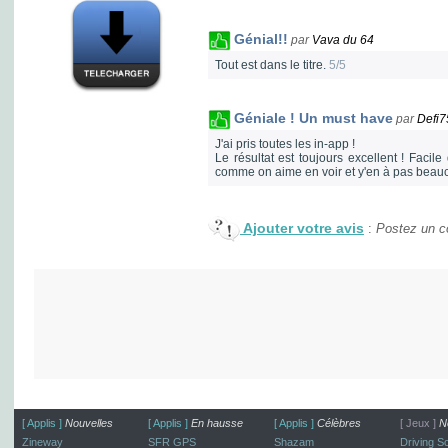
Génial!!
par
Vava du 64
Tout est dans le titre.
5/5
Géniale ! Un must have
par
Defi7
J'ai pris toutes les in-app !
Le résultat est toujours excellent ! Facile 
comme on aime en voir et y'en à pas bea
Ajouter votre avis
:
Postez un co
[ Applis ]
Nouvelles
[ Applis ]
En hausse
[ Applis ]
Célèbres
[ Jeux ]
N
Zineway
SFR GPS
Shazam
Driving S