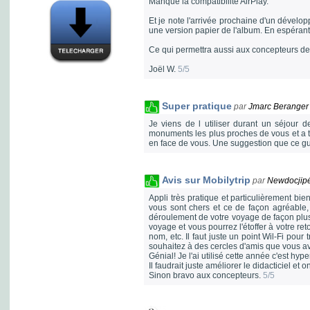
Manque la compatibilité AirPlay.
Et je note l'arrivée prochaine d'un développe
une version papier de l'album. En espérant
Ce qui permettra aussi aux concepteurs de
Joël W.
5/5
Super pratique
par
Jmarc Beranger
Je viens de l utiliser durant un séjour d
monuments les plus proches de vous et a 
en face de vous. Une suggestion que ce guid
Avis sur Mobilytrip
par
Newdocjip
Appli très pratique et particulièrement bi
vous sont chers et ce de façon agréable, 
déroulement de votre voyage de façon plu
voyage et vous pourrez l'étoffer à votre reto
nom, etc. Il faut juste un point Wil-Fi pou
souhaitez à des cercles d'amis que vous av
Génial! Je l'ai utilisé cette année c'est hype
Il faudrait juste améliorer le didacticiel e
Sinon bravo aux concepteurs.
5/5