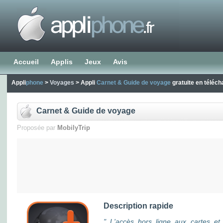
Accueil
Applis
Jeux
Avis
Appli
phone
>
Voyages
> Appli
Carnet & Guide de voyage
gratuite en téléc
Carnet & Guide de voyage
Proposée par
MobilyTrip
Description rapide
" L'accès hors ligne aux cartes et