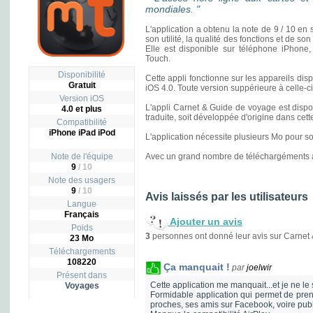
mondiales. "
L'application a obtenu la note de 9 / 10 en s
son utilité, la qualité des fonctions et de s
Elle est disponible sur téléphone iPhone,
Touch.
Disponibilité
Cette appli fonctionne sur les appareils di
Gratuit
iOS 4.0. Toute version suppérieure à celle-c
Version iOS
L'appli Carnet & Guide de voyage est disponi
4.0 et plus
traduite, soit développée d'origine dans cett
Compatibilité
iPhone iPad iPod
L'application nécessite plusieurs Mo pour s
Note de l'équipe
Avec un grand nombre de téléchargéments à s
9
/ 10
Note des usagers
9
/
10
Avis laissés par les utilisateurs
Langue
Français
Ajouter un avis
Poids
3
personnes ont donné leur avis sur Carnet
23 Mo
Téléchargements
108220
Ça manquait !
par
joelwir
Présent dans
Cette application me manquait...et je ne le 
Voyages
Formidable application qui permet de prend
proches, ses amis sur Facebook, voire pub