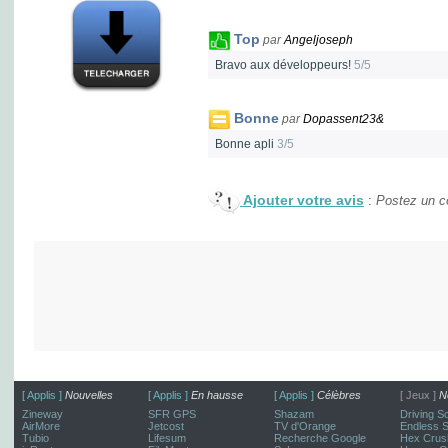
Top
par
Angeljoseph
Bravo aux développeurs!
5/5
Bonne
par
Dopassent23&
Bonne apli
3/5
Ajouter votre avis
:
Postez un co
[ Applis ]
Nouvelles
[ Applis ]
En hausse
[ Applis ]
Célèbres
[ Jeux ]
N
Zineway
SFR GPS
Shazam
Driving S
AirMore
Jetcost
TV d'Orange
Endless 
Tubio
Lifesum
Recherche Google
Hex Crus