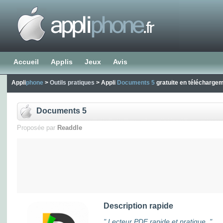
Accueil
Applis
Jeux
Avis
Appli
phone
>
Outils pratiques
> Appli
Documents 5
gratuite en télécharge
Documents 5
Proposée par
Readdle
Description rapide
" Lecteur PDF rapide et pratique. "