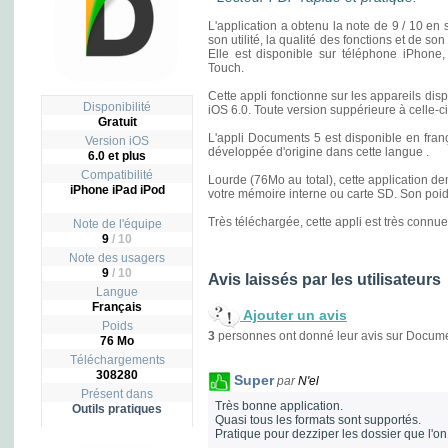
L'application a obtenu la note de 9 / 10 en s
son utilité, la qualité des fonctions et de s
Elle est disponible sur téléphone iPhone,
Touch.
Cette appli fonctionne sur les appareils di
Disponibilité
iOS 6.0. Toute version suppérieure à celle-c
Gratuit
L'appli Documents 5 est disponible en françai
Version iOS
développée d'origine dans cette langue .
6.0 et plus
Compatibilité
Lourde (76Mo au total), cette application de
iPhone iPad iPod
votre mémoire interne ou carte SD. Son poids 
Très téléchargée, cette appli est très connue
Note de l'équipe
9
/ 10
Note des usagers
9
/
10
Avis laissés par les utilisateurs
Langue
Français
Ajouter un avis
Poids
3
personnes ont donné leur avis sur Docume
76 Mo
Téléchargements
308280
Super
par
N'el
Présent dans
Très bonne application.
Outils pratiques
Quasi tous les formats sont supportés.
Pratique pour dezziper les dossier que l'on