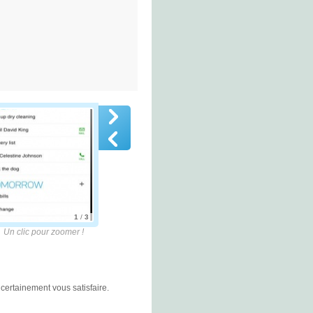
1
/
3
lic pour zoomer !
certainement vous satisfaire.