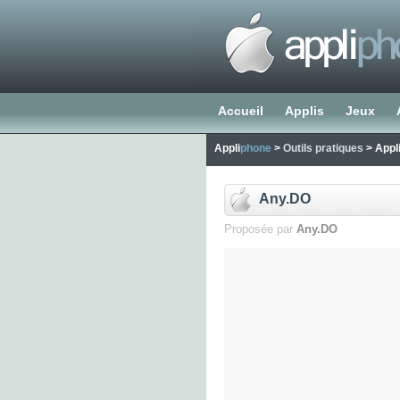
Accueil
Applis
Jeux
Appli
phone
>
Outils pratiques
> Appl
Any.DO
Proposée par
Any.DO