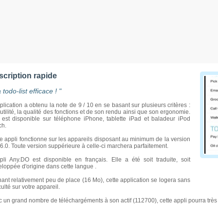
scription rapide
 todo-list efficace ! "
plication a obtenu la note de 9 / 10 en se basant sur plusieurs critères :
utilité, la qualité des fonctions et de son rendu ainsi que son ergonomie.
 est disponible sur téléphone iPhone, tablette iPad et baladeur iPod
ch.
e appli fonctionne sur les appareils disposant au minimum de la version
6.0. Toute version suppérieure à celle-ci marchera parfaitement.
pli Any.DO est disponible en français. Elle a été soit traduite, soit
Un c
loppée d'origine dans cette langue .
ant relativement peu de place (16 Mo), cette application se logera sans
iculté sur votre appareil.
 un grand nombre de téléchargéments à son actif (112700), cette appli pourra très 