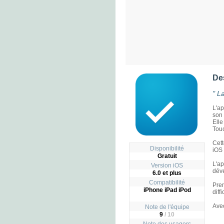
De
" La
L'ap
son 
Elle
Tou
Cett
Disponibilité
iOS 
Gratuit
L'ap
Version iOS
déve
6.0 et plus
Compatibilité
Pren
iPhone iPad iPod
diff
Avec
Note de l'équipe
9
/ 10