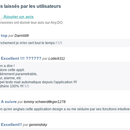
s laissés par les utilisateurs
Ajouter un avis
rsonnes ont donné leur avis sur Any.DO.
top
par
Darrriiillll
anchement je m'en sert tout le temps !
5/5
Excellent !!! ??????
par
Lolito9311
n a dire !
dore cette appli.
tièrement parametrable,
r, alarme, etc
el texto mail automatique depuis l'application !!!!
adhère 100% !!!!
5/5
A suivre
par
tommy schwerdtfeger1278
en qu'en anglais cette application design a su me séduire par ses fonctions intuitiv
Excellent!!
par
geminidsky