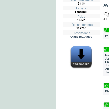
Note des usagers
9
/
10
Avi
Langue
Français
Poids
4
pe
16 Mo
Téléchargements
112700
Présent dans
fr
Outils pratiques
Rie
J'a
En
Jou
App
J'
Bi