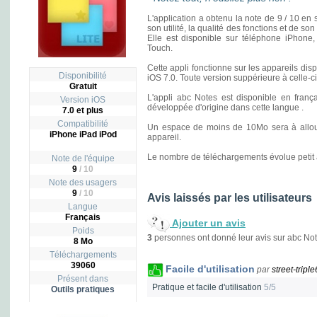
L'application a obtenu la note de 9 / 10 en s
son utilité, la qualité des fonctions et de s
Elle est disponible sur téléphone iPhone,
Touch.
Cette appli fonctionne sur les appareils di
Disponibilité
iOS 7.0. Toute version suppérieure à celle-c
Gratuit
L'appli abc Notes est disponible en français
Version iOS
développée d'origine dans cette langue .
7.0 et plus
Compatibilité
Un espace de moins de 10Mo sera à allouer
iPhone iPad iPod
appareil.
Le nombre de téléchargements évolue petit à 
Note de l'équipe
9
/ 10
Note des usagers
9
/
10
Avis laissés par les utilisateurs
Langue
Français
Ajouter un avis
Poids
3
personnes ont donné leur avis sur abc Not
8 Mo
Téléchargements
39060
Facile d'utilisation
par
street-tripl
Présent dans
Pratique et facile d'utilisation
5/5
Outils pratiques