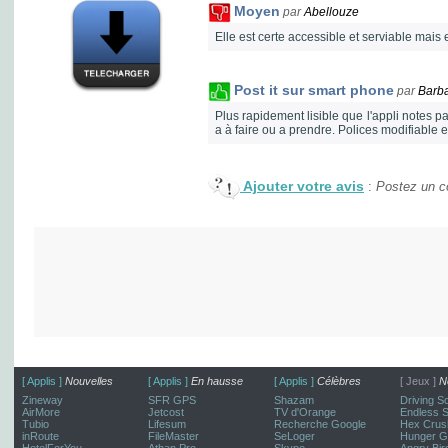
Moyen
par
Abellouze
Elle est certe accessible et serviable mais e
Post it sur smart phone
par
Barb
Plus rapidement lisible que l'appli notes p
a à faire ou a prendre. Polices modifiable 
Ajouter votre avis
:
Postez un co
[ Applis ]
Nouvelles
[ Applis ]
En hausse
[ Applis ]
Célèbres
[ Jeux ]
N
Zineway
SFR GPS
Shazam
Driving S
AirMore
Jetcost
TV d'Orange
Endless 
Tubio
Lifesum
Recherche Google
Hex Crus
inRoute
FileMaster
SeLoger
Hunger G