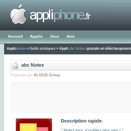
Accueil
Applis
Jeux
Avis
Appli
phone
>
Outils pratiques
> Appli
abc Notes
gratuite en téléchargemen
abc Notes
Proposée par
ALSEDI Group
Description rapide
" Notez tout, n'oubliez plus rien ! "