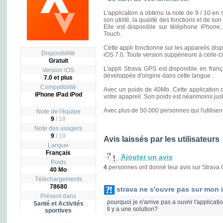
L'application a obtenu la note de 9 / 10 en s
son utilité, la qualité des fonctions et de s
Elle est disponible sur téléphone iPhone,
Touch.
Cette appli fonctionne sur les appareils di
Disponibilité
iOS 7.0. Toute version suppérieure à celle-c
Gratuit
L'appli Strava GPS est disponible en françai
Version iOS
développée d'origine dans cette langue .
7.0 et plus
Compatibilité
Avec un poids de 40Mo. Cette application
iPhone iPad iPod
votre apapreil. Son poids est néanmoins just
Avec plus de 50 000 personnes qui l'utilisent 
Note de l'équipe
9
/ 10
Note des usagers
9
/
10
Avis laissés par les utilisateurs
Langue
Français
Ajouter un avis
Poids
4
personnes ont donné leur avis sur Strava
40 Mo
Téléchargements
78680
strava ne s'ouvre pas sur mon
Présent dans
pourquoi je n'arrive pas a ouvrir l'applica
Santé et Activités
Il y a une solution?
sportives