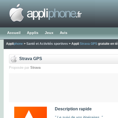
Accueil
Applis
Jeux
Avis
Appli
phone
>
Santé et Activités sportives
> Appli
Strava GPS
gratuite en t
Strava GPS
Proposée par
Strava
Description rapide
" Le suivi de vos itinéraires. "