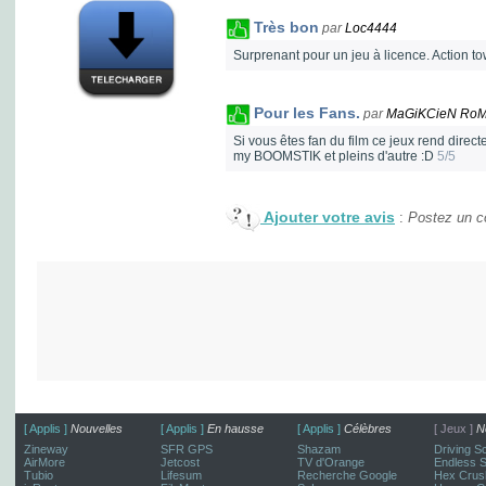
Très bon
par
Loc4444
Surprenant pour un jeu à licence. Action to
Pour les Fans.
par
MaGiKCieN RoM
Si vous êtes fan du film ce jeux rend direct
my BOOMSTIK et pleins d'autre :D
5/5
Ajouter votre avis
:
Postez un co
[ Applis ]
Nouvelles
[ Applis ]
En hausse
[ Applis ]
Célèbres
[ Jeux ]
N
Zineway
SFR GPS
Shazam
Driving S
AirMore
Jetcost
TV d'Orange
Endless 
Tubio
Lifesum
Recherche Google
Hex Crus