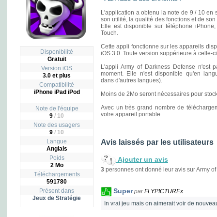
L'application a obtenu la note de 9 / 10 en s
son utilité, la qualité des fonctions et de s
Elle est disponible sur téléphone iPhone,
Touch.
Cette appli fonctionne sur les appareils di
Disponibilité
iOS 3.0. Toute version suppérieure à celle-c
Gratuit
L'appli Army of Darkness Defense n'est pa
Version iOS
moment. Elle n'est disponible qu'en lang
3.0 et plus
dans d'autres langues).
Compatibilité
iPhone iPad iPod
Moins de 2Mo seront nécessaires pour stocke
Avec un très grand nombre de téléchargeme
Note de l'équipe
votre appareil portable.
9
/ 10
Note des usagers
9
/
10
Langue
Avis laissés par les utilisateurs
Anglais
Poids
Ajouter un avis
2 Mo
3
personnes ont donné leur avis sur Army o
Téléchargements
591780
Super
Présent dans
par
FLYPICTUREx
Jeux de Stratégie
In vrai jeu mais on aimerait voir de nouv