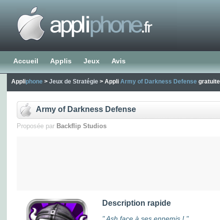
Accueil
Applis
Jeux
Avis
Appli
phone
>
Jeux de Stratégie
> Appli
Army of Darkness Defense
gratuit
Army of Darkness Defense
Proposée par
Backflip Studios
Description rapide
" Ash face à ses ennemis ! "