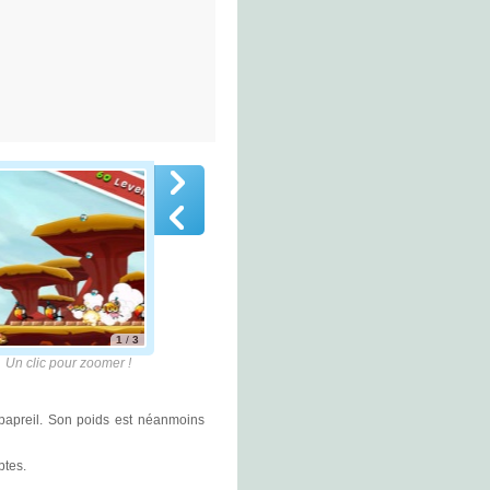
1
/
3
lic pour zoomer !
papreil. Son poids est néanmoins
ptes.