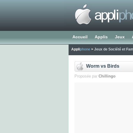
Accueil
Applis
Jeux
Appli
phone
>
Jeux de Société et Fam
Worm vs Birds
Proposée par
Chillingo