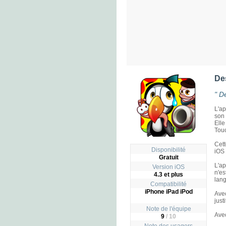
De
" D
L'ap
son 
Elle
Tou
Cett
Disponibilité
iOS 
Gratuit
L'ap
Version iOS
n'e
4.3 et plus
lang
Compatibilité
iPhone iPad iPod
Ave
just
Note de l'équipe
Avec
9
/ 10