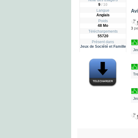
Note des usagers
9
/
10
Langue
Avi
Anglais
Poids
48 Mo
3
pe
Téléchargements
55720
Présent dans
Jeux de Société et Famille
Je
Tr
Jeu