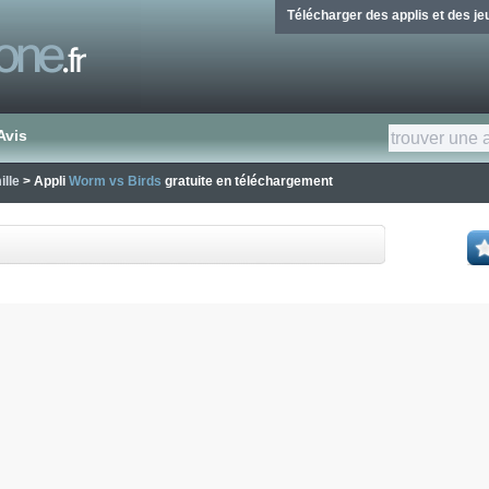
Télécharger des applis et des j
Avis
ille
> Appli
Worm vs Birds
gratuite en téléchargement