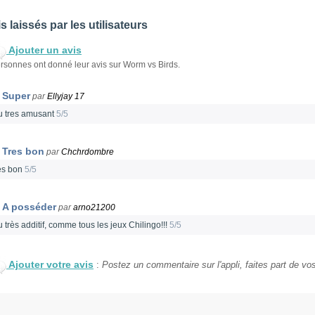
s laissés par les utilisateurs
Ajouter un avis
rsonnes ont donné leur avis sur Worm vs Birds.
Super
par
Ellyjay 17
u tres amusant
5/5
Tres bon
par
Chchrdombre
es bon
5/5
A posséder
par
arno21200
 très additif, comme tous les jeux Chilingo!!!
5/5
Ajouter votre avis
:
Postez un commentaire sur l'appli, faites part de vos 