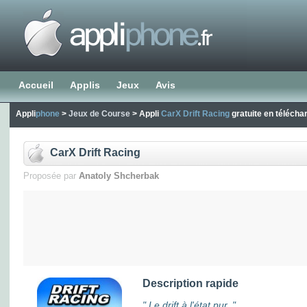
Accueil
Applis
Jeux
Avis
Appli
phone
>
Jeux de Course
> Appli
CarX Drift Racing
gratuite en téléch
CarX Drift Racing
Proposée par
Anatoly Shcherbak
Description rapide
" Le drift à l'état pur. "