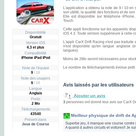
L'application a obtenu la note de 9 / 10 en s
son utilité, la qualité des fonctions et de s
Elle est disponible sur téléphone iPhone,
Touch.
Cette appli fonctionne sur les appareils di
Disponibilité
iOS 4.3. Toute version suppérieure à celle-c
Gratuit
L'appli CarX Drift Racing n'est pas traduite
Version iOS
n'est disponible qu'en langue anglaise (e
4.3 et plus
langues).
Compatibilité
iPhone iPad iPod
Moins de 2Mo seront nécessaires pour stocke
Le nombre de téléchargements évolue petit à 
Note de l'équipe
9
/ 10
Note des usagers
9
/
10
Avis laissés par les utilisateurs
Langue
Anglais
Ajouter un avis
Poids
3
personnes ont donné leur avis sur CarX Dr
2 Mo
Téléchargements
43540
Meilleur physique de drift de A
Présent dans
Superbe jeu, il manque une course contre ia 
Jeux de Course
A quand d autres circuits et voitures!! Je su