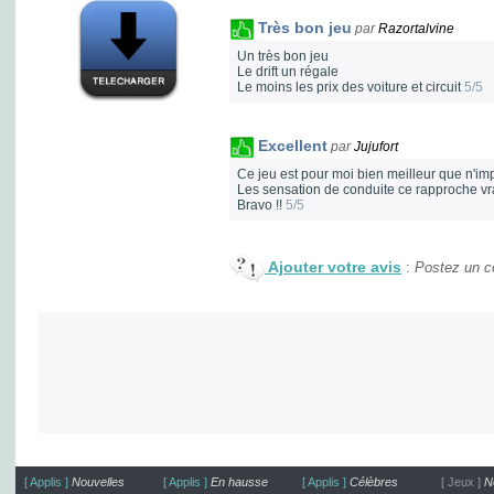
Très bon jeu
par
Razortalvine
Un très bon jeu
Le drift un régale
Le moins les prix des voiture et circuit
5/5
Excellent
par
Jujufort
Ce jeu est pour moi bien meilleur que n'imp
Les sensation de conduite ce rapproche vr
Bravo !!
5/5
Ajouter votre avis
:
Postez un co
[ Applis ]
Nouvelles
[ Applis ]
En hausse
[ Applis ]
Célèbres
[ Jeux ]
N